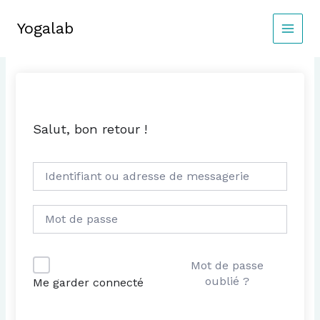
Aller
au
Yogalab
MAIN
contenu
MEN
Salut, bon retour !
Mot de passe
oublié ?
Me garder connecté