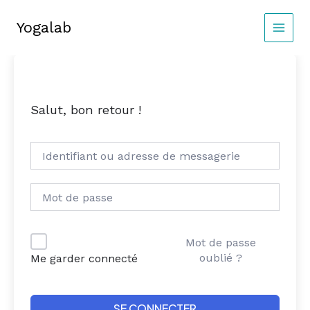
Aller
au
Yogalab
MAIN
contenu
MEN
Salut, bon retour !
Mot de passe
oublié ?
Me garder connecté
SE CONNECTER