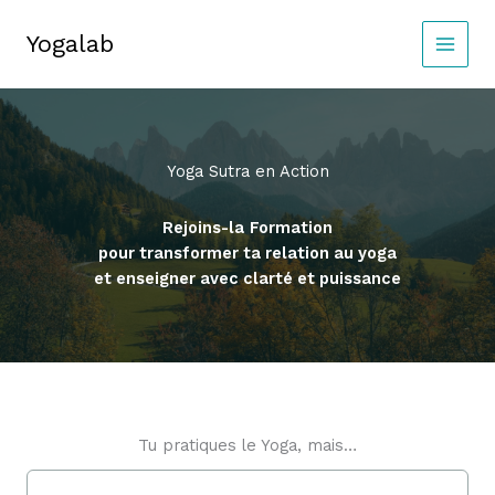
Aller
au
Yogalab
MAIN
contenu
MEN
Yoga Sutra en Action
Rejoins-la
Formation
pour transformer ta relation au yoga
et enseigner avec clarté et puissance
Tu pratiques le Yoga, mais…