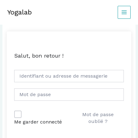
Aller
au
Yogalab
MAIN
contenu
MEN
Salut, bon retour !
Mot de passe
oublié ?
Me garder connecté