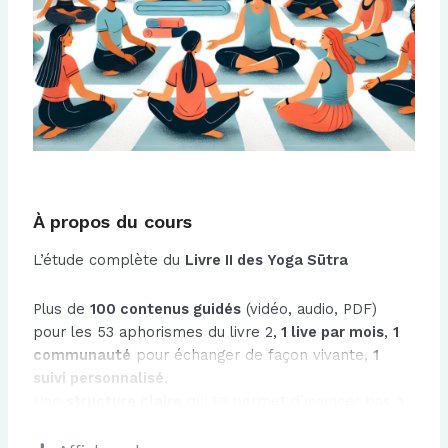
À propos du cours
L’étude complète du
Livre II des Yoga Sūtra
Plus de
100 contenus guidés
(vidéo, audio, PDF)
pour les 53 aphorismes du livre 2,
1 live par mois
,
1
communauté
pour échanger de façon vivante,
1
suivi personnalisé
.
Une
structure claire
qui te permet d’avancer pas à
pas dans le texte.
Un
accompagnement vivant
, où chaque notion est