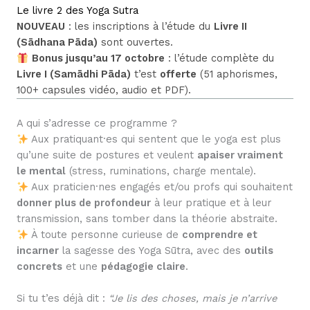
Le livre 2 des Yoga Sutra
NOUVEAU
: les inscriptions à l’étude du
Livre II
(Sādhana Pāda)
sont ouvertes.
Bonus jusqu’au 17 octobre
: l’étude complète du
Livre I (Samādhi Pāda)
t’est
offerte
(51 aphorismes,
100+ capsules vidéo, audio et PDF).
A qui s’adresse ce programme ?
Aux pratiquant·es qui sentent que le yoga est plus
qu’une suite de postures et veulent
apaiser vraiment
le mental
(stress, ruminations, charge mentale).
Aux praticien·nes engagés et/ou profs qui souhaitent
donner plus de profondeur
à leur pratique et à leur
transmission, sans tomber dans la théorie abstraite.
À toute personne curieuse de
comprendre et
incarner
la sagesse des Yoga Sūtra, avec des
outils
concrets
et une
pédagogie claire
.
Si tu t’es déjà dit :
“Je lis des choses, mais je n’arrive