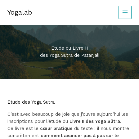
Aller
au
Yogalab
MAIN
contenu
MEN
Etude du Livre II
des Yoga Sutra de Patanjali
Etude des Yoga Sutra
C’est avec beaucoup de joie que j’ouvre aujourd’hui les
inscriptions pour l’étude du
Livre II des Yoga Sūtra
.
Ce livre est le
cœur pratique
du texte : il nous montre
concrètement
comment avancer pas à pas sur le