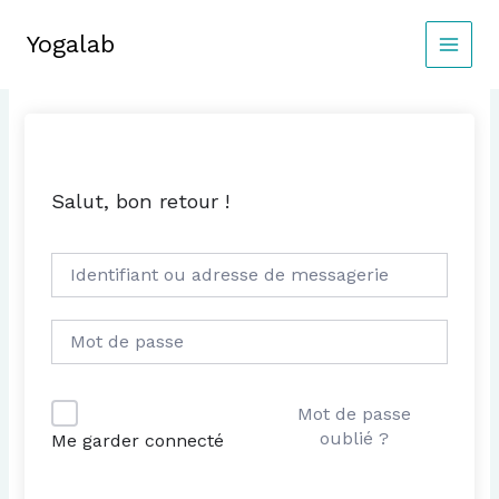
Aller
au
Yogalab
MAIN
contenu
MEN
Salut, bon retour !
Mot de passe
oublié ?
Me garder connecté