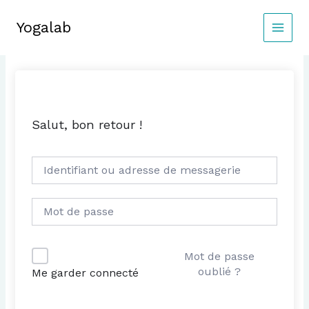
Aller
au
Yogalab
MAIN
contenu
MEN
Salut, bon retour !
Mot de passe
oublié ?
Me garder connecté