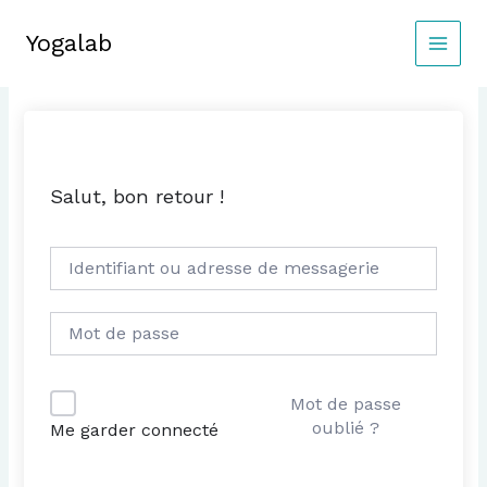
Aller
au
Yogalab
MAIN
contenu
MEN
Salut, bon retour !
Mot de passe
oublié ?
Me garder connecté