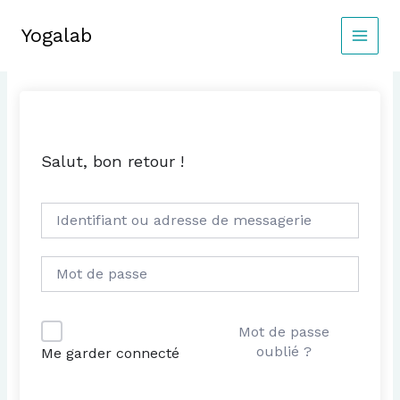
Aller
au
Yogalab
MAIN
contenu
MEN
Salut, bon retour !
Mot de passe
oublié ?
Me garder connecté