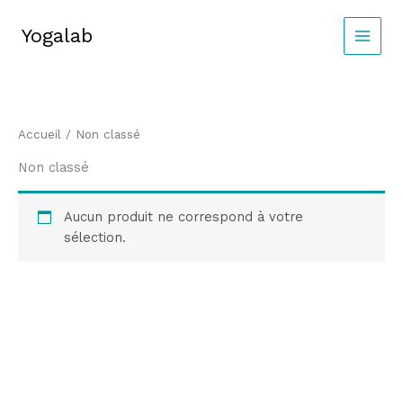
Aller
au
Yogalab
MAIN
contenu
MEN
Accueil
/ Non classé
Non classé
Aucun produit ne correspond à votre
sélection.