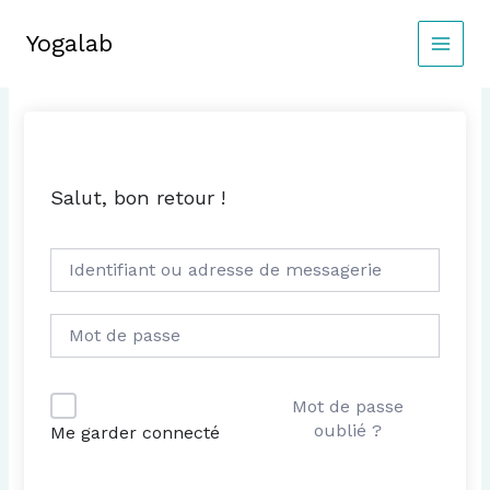
Aller
au
Yogalab
MAIN
contenu
MEN
Salut, bon retour !
Mot de passe
oublié ?
Me garder connecté