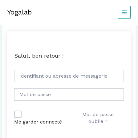
Aller
au
Yogalab
MAIN
contenu
MEN
Salut, bon retour !
Mot de passe
oublié ?
Me garder connecté