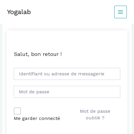
Aller
au
Yogalab
MAIN
contenu
MEN
Salut, bon retour !
Mot de passe
oublié ?
Me garder connecté