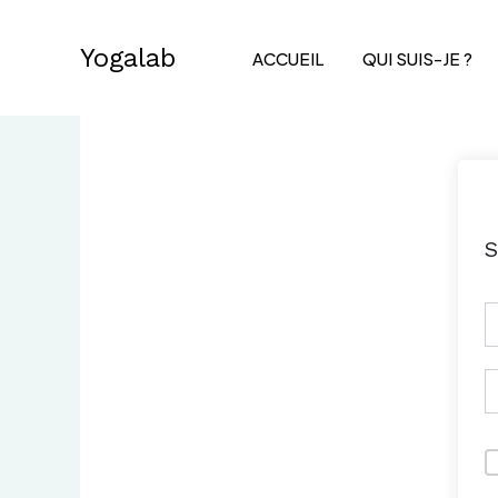
Aller
au
Yogalab
ACCUEIL
QUI SUIS-JE ?
contenu
S