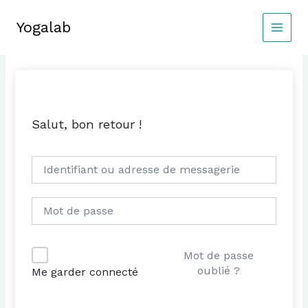
Aller
au
Yogalab
MAIN
contenu
MEN
Salut, bon retour !
Mot de passe
oublié ?
Me garder connecté