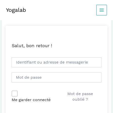
Aller
au
Yogalab
MAIN
contenu
MEN
Salut, bon retour !
Mot de passe
oublié ?
Me garder connecté