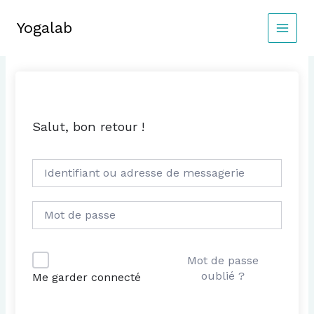
Aller
au
Yogalab
MAIN
contenu
MEN
Salut, bon retour !
Mot de passe
oublié ?
Me garder connecté