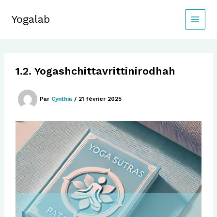
Aller
au
Yogalab
MAIN
contenu
MEN
1.2. Yogashchittavrittinirodhah
Par
Cynthia
/
21 février 2025