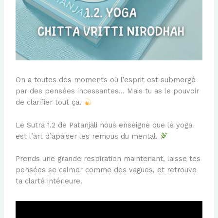
On a toutes des moments où l’esprit est submergé
par des pensées incessantes… Mais tu as le pouvoir
de clarifier tout ça.
Le Sutra 1.2 de Patanjali nous enseigne que le yoga
est l’art d’apaiser les remous du mental.
Prends une grande respiration maintenant, laisse tes
pensées se calmer comme des vagues, et retrouve
ta clarté intérieure.